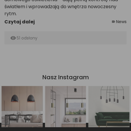
światłem i wprowadzają do wnętrza nowoczesny
rytm.
Czytaj dalej
News
label
remove_red_eye
51 odsłony
Nasz Instagram