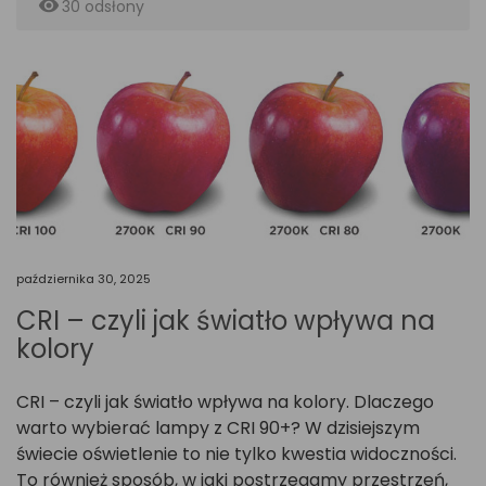
remove_red_eye
30 odsłony
października 30, 2025
CRI – czyli jak światło wpływa na
kolory
CRI – czyli jak światło wpływa na kolory. Dlaczego
warto wybierać lampy z CRI 90+? W dzisiejszym
świecie oświetlenie to nie tylko kwestia widoczności.
To również sposób, w jaki postrzegamy przestrzeń,