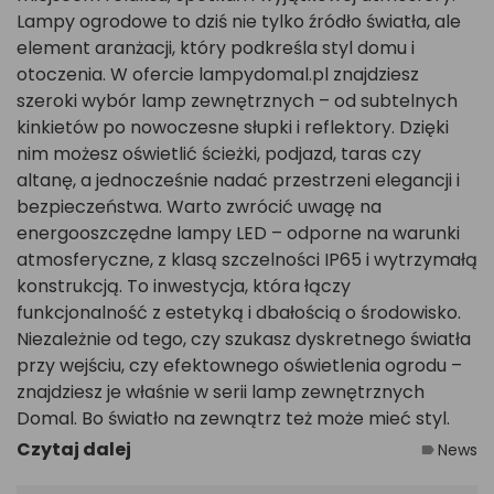
Lampy ogrodowe to dziś nie tylko źródło światła, ale
element aranżacji, który podkreśla styl domu i
otoczenia. W ofercie lampydomal.pl znajdziesz
szeroki wybór lamp zewnętrznych – od subtelnych
kinkietów po nowoczesne słupki i reflektory. Dzięki
nim możesz oświetlić ścieżki, podjazd, taras czy
altanę, a jednocześnie nadać przestrzeni elegancji i
bezpieczeństwa. Warto zwrócić uwagę na
energooszczędne lampy LED – odporne na warunki
atmosferyczne, z klasą szczelności IP65 i wytrzymałą
konstrukcją. To inwestycja, która łączy
funkcjonalność z estetyką i dbałością o środowisko.
Niezależnie od tego, czy szukasz dyskretnego światła
przy wejściu, czy efektownego oświetlenia ogrodu –
znajdziesz je właśnie w serii lamp zewnętrznych
Domal. Bo światło na zewnątrz też może mieć styl.
Czytaj dalej
News
label