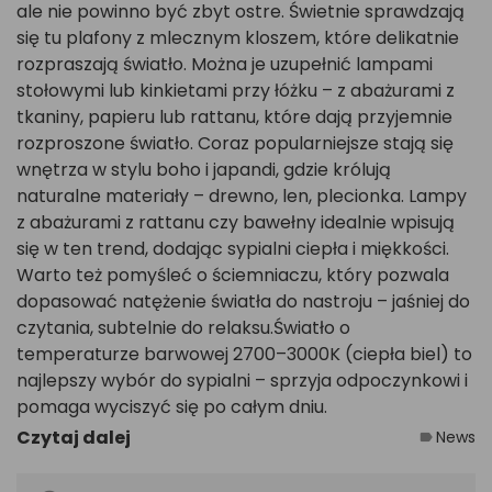
ale nie powinno być zbyt ostre. Świetnie sprawdzają
się tu plafony z mlecznym kloszem, które delikatnie
rozpraszają światło. Można je uzupełnić lampami
stołowymi lub kinkietami przy łóżku – z abażurami z
tkaniny, papieru lub rattanu, które dają przyjemnie
rozproszone światło. Coraz popularniejsze stają się
wnętrza w stylu boho i japandi, gdzie królują
naturalne materiały – drewno, len, plecionka. Lampy
z abażurami z rattanu czy bawełny idealnie wpisują
się w ten trend, dodając sypialni ciepła i miękkości.
Warto też pomyśleć o ściemniaczu, który pozwala
dopasować natężenie światła do nastroju – jaśniej do
czytania, subtelnie do relaksu.Światło o
temperaturze barwowej 2700–3000K (ciepła biel) to
najlepszy wybór do sypialni – sprzyja odpoczynkowi i
pomaga wyciszyć się po całym dniu.
Czytaj dalej
News
label