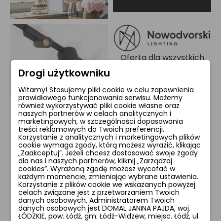
Oferta dla wszystkich
produktów tej marki jest
Drogi użytkowniku
w trakcie przygotowań
Witamy! Stosujemy pliki cookie w celu zapewnienia
prawidłowego funkcjonowania serwisu. Możemy
również wykorzystywać pliki cookie własne oraz
naszych partnerów w celach analitycznych i
marketingowych, w szczególności dopasowania
treści reklamowych do Twoich preferencji.
Blog - co nowego?
Korzystanie z analitycznych i marketingowych plików
cookie wymaga zgody, którą możesz wyrazić, klikając
„Zaakceptuj”. Jeżeli chcesz dostosować swoje zgody
dla nas i naszych partnerów, kliknij „Zarządzaj
cookies”. Wyrażoną zgodę możesz wycofać w
każdym momencie, zmieniając wybrane ustawienia.
Korzystanie z plików cookie we wskazanych powyżej
celach związane jest z przetwarzaniem Twoich
danych osobowych. Administratorem Twoich
danych osobowych jest DOMAL JANINA PAJDA, woj.
ŁÓDZKIE, pow. Łódź, gm. Łódź-Widzew, miejsc. Łódź, ul.