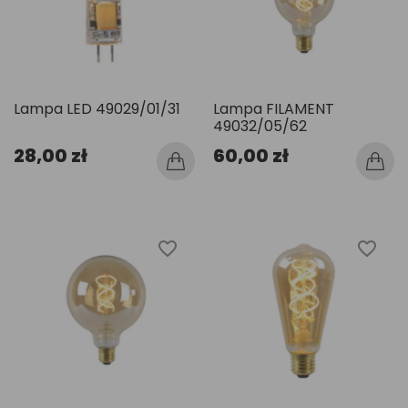
Lampa LED 49029/01/31
Lampa FILAMENT
49032/05/62
28,00 zł
60,00 zł
favorite_border
favorite_border