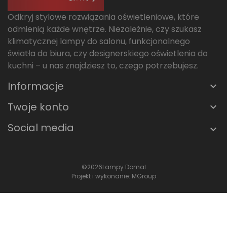
Odkryj stylowe rozwiązania oświetleniowe, które
odmienią każde wnętrze. Niezależnie, czy szukasz
klimatycznej lampy do salonu, funkcjonalnego
światła do biura, czy designerskiego oświetlenia do
kuchni – u nas znajdziesz to, czego potrzebujesz.
Informacje
Twoje konto
Social media
©2026
Lampy Domal
Projekt i wykonanie:
MGroup