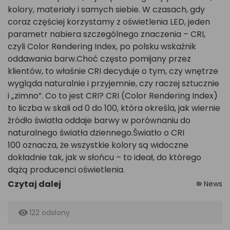
kolory, materiały i samych siebie. W czasach, gdy
coraz częściej korzystamy z oświetlenia LED, jeden
parametr nabiera szczególnego znaczenia – CRI,
czyli Color Rendering Index, po polsku wskaźnik
oddawania barw.Choć często pomijany przez
klientów, to właśnie CRI decyduje o tym, czy wnętrze
wygląda naturalnie i przyjemnie, czy raczej sztucznie
i „zimno”. Co to jest CRI? CRI (Color Rendering Index)
to liczba w skali od 0 do 100, która określa, jak wiernie
źródło światła oddaje barwy w porównaniu do
naturalnego światła dziennego.Światło o CRI
100 oznacza, że wszystkie kolory są widoczne
dokładnie tak, jak w słońcu – to ideał, do którego
dążą producenci oświetlenia.
Czytaj dalej
News
label
remove_red_eye
122 odsłony