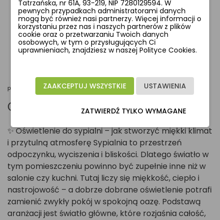
Tatrzańska, nr 61A, 93-219, NIP 7280129594. W
pewnych przypadkach administratorami danych
mogą być również nasi partnerzy. Więcej informacji o
korzystaniu przez nas i naszych partnerów z plików
cookie oraz o przetwarzaniu Twoich danych
osobowych, w tym o przysługujących Ci
uprawnieniach, znajdziesz w naszej Polityce Cookies.
ZAAKCEPTUJ WSZYSTKIE
USTAWIENIA
października 30, 2025
Oświetlenie w sypialni
ZATWIERDŹ TYLKO WYMAGANE
✨ Oświetlenie do sypialni – jak stworzyć miękki klimat
i przytulną atmosferę Sypialnia to przestrzeń
odpoczynku, wyciszenia i bliskości. Dlatego światło w
tym pomieszczeniu powinno być zupełnie inne niż w
salonie czy kuchni. Tutaj liczy się miękkość, ciepło i
nastrojowość – a dobrze dobrane oświetlenie potrafi
zamienić zwykły pokój w spokojną oazę. Podstawą
aranżacji jest światło główne, które rozjaśnia całość,