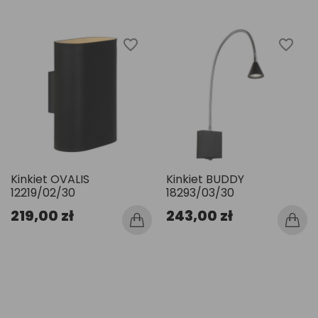
favorite_border
favorite_border
Kinkiet OVALIS
Kinkiet BUDDY
12219/02/30
18293/03/30
219,00 zł
243,00 zł