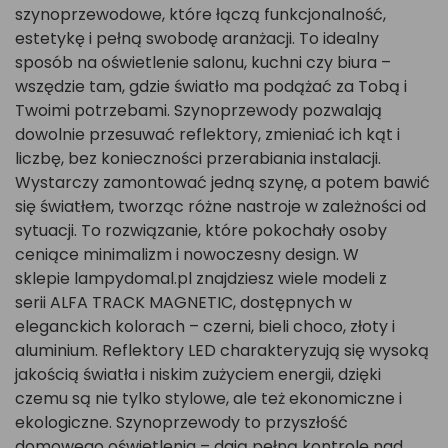
szynoprzewodowe, które łączą funkcjonalność,
estetykę i pełną swobodę aranżacji. To idealny
sposób na oświetlenie salonu, kuchni czy biura –
wszędzie tam, gdzie światło ma podążać za Tobą i
Twoimi potrzebami. Szynoprzewody pozwalają
dowolnie przesuwać reflektory, zmieniać ich kąt i
liczbę, bez konieczności przerabiania instalacji.
Wystarczy zamontować jedną szynę, a potem bawić
się światłem, tworząc różne nastroje w zależności od
sytuacji. To rozwiązanie, które pokochały osoby
ceniące minimalizm i nowoczesny design. W
sklepie lampydomal.pl znajdziesz wiele modeli z
serii ALFA TRACK MAGNETIC, dostępnych w
eleganckich kolorach – czerni, bieli choco, złoty i
aluminium. Reflektory LED charakteryzują się wysoką
jakością światła i niskim zużyciem energii, dzięki
czemu są nie tylko stylowe, ale też ekonomiczne i
ekologiczne. Szynoprzewody to przyszłość
domowego oświetlenia – dają pełną kontrolę nad