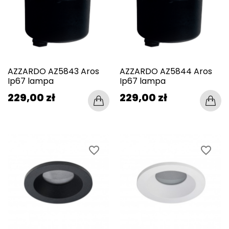
AZZARDO AZ5843 Aros
AZZARDO AZ5844 Aros
Ip67 lampa
Ip67 lampa
229,00 zł
229,00 zł
favorite_border
favorite_border