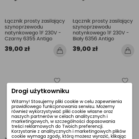
Łącznik prosty zasilający
Łącznik prosty zasilający
szynoprzewodu
szynoprzewodu
natynkowego 1F 230V -
natynkowego 1F 230V -
Czarny 6355 Antigo
Biały 6356 Antigo
39,00 zł
39,00 zł
favorite_border
favorite_border
Drogi użytkowniku
Witamy! Stosujemy pliki cookie w celu zapewnienia
prawidłowego funkcjonowania serwisu. Możemy
również wykorzystywać pliki cookie własne oraz
naszych partnerów w celach analitycznych i
marketingowych, w szczególności dopasowania
treści reklamowych do Twoich preferencji.
Korzystanie z analitycznych i marketingowych plików
cookie wymaga zgody, którą możesz wyrazić, klikając