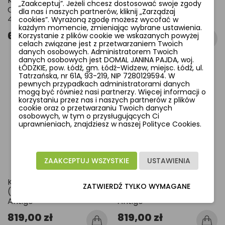
Kinkiet Agaro 27 -
Kinkiet Agaro 27 -
„Zaakceptuj”. Jeżeli chcesz dostosować swoje zgody
Czarny (310 mm) 3000K
Czarny (310 mm) 4000K
dla nas i naszych partnerów, kliknij „Zarządzaj
4055 Antigo
4056 Antigo
cookies”. Wyrażoną zgodę możesz wycofać w
każdym momencie, zmieniając wybrane ustawienia.
682,00 zł
682,00 zł
Korzystanie z plików cookie we wskazanych powyżej
celach związane jest z przetwarzaniem Twoich
danych osobowych. Administratorem Twoich
danych osobowych jest DOMAL JANINA PAJDA, woj.
ŁÓDZKIE, pow. Łódź, gm. Łódź-Widzew, miejsc. Łódź, ul.
Tatrzańska, nr 61A, 93-219, NIP 7280129594. W
pewnych przypadkach administratorami danych
favorite_border
favorite_border
mogą być również nasi partnerzy. Więcej informacji o
korzystaniu przez nas i naszych partnerów z plików
cookie oraz o przetwarzaniu Twoich danych
osobowych, w tym o przysługujących Ci
uprawnieniach, znajdziesz w naszej Polityce Cookies.
ZAAKCEPTUJ WSZYSTKIE
USTAWIENIA
Kinkiet Agaro 27 - Złoty
Kinkiet Agaro 27 - Złoty
ZATWIERDŹ TYLKO WYMAGANE
(310 mm) 3000K 4057
(310 mm) 4000K 4058
Antigo
Antigo
819,00 zł
819,00 zł