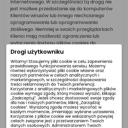
Internetowego. W szczególności tą drogą nie
jest możliwe przedostanie się do komputerów
Klientów wirusów lub innego niechcianego
oprogramowania lub oprogramowania
złośliwego. Niemniej w swoich przeglądarkach
Klienci mają możliwość ograniczenia lub
wyłączenia dostępu plików cookies do
komputerów. W przypadku skorzystania z tej
Drogi użytkowniku
opcji korzystanie ze Sklepu Internetowego
Witamy! Stosujemy pliki cookie w celu zapewnienia
będzie możliwe, poza funkcjami, które ze swojej
prawidłowego funkcjonowania serwisu. Możemy
natury wymagają plików cookies.
również wykorzystywać pliki cookie własne oraz
naszych partnerów w celach analitycznych i
marketingowych, w szczególności dopasowania
3.
Poniżej przedstawiamy, jak
treści reklamowych do Twoich preferencji.
można zmienić ustawienia popularnych
Korzystanie z analitycznych i marketingowych plików
cookie wymaga zgody, którą możesz wyrazić, klikając
przeglądarek internetowych w zakresie
„Zaakceptuj”. Jeżeli chcesz dostosować swoje zgody
stosowania plików cookies:
dla nas i naszych partnerów, kliknij „Zarządzaj
cookies”. Wyrażoną zgodę możesz wycofać w
każdym momencie, zmieniając wybrane ustawienia.
a)
przeglądarka Internet Explorer;
Korzystanie z plików cookie we wskazanych powyżej
celach związane jest z przetwarzaniem Twoich
b)
przeglądarka Microsoft EDGE;
danych osobowych. Administratorem Twoich