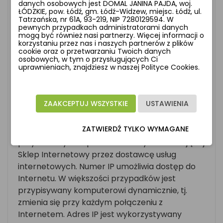
danych osobowych jest DOMAL JANINA PAJDA, woj.
ŁÓDZKIE, pow. Łódź, gm. Łódź-Widzew, miejsc. Łódź, ul.
c)
przeglądarka Mozilla Firefox;
Tatrzańska, nr 61A, 93-219, NIP 7280129594. W
pewnych przypadkach administratorami danych
d)
przeglądarka Chrome i Chrome
mogą być również nasi partnerzy. Więcej informacji o
korzystaniu przez nas i naszych partnerów z plików
Mobile;
cookie oraz o przetwarzaniu Twoich danych
osobowych, w tym o przysługujących Ci
e)
przeglądarka Safari i Safari
uprawnieniach, znajdziesz w naszej Polityce Cookies.
Mobile;
f)
przeglądarka Opera.
ZAAKCEPTUJ WSZYSTKIE
USTAWIENIA
4.
Lampydomal.pl może gromadzić
ZATWIERDŹ TYLKO WYMAGANE
adresy IP Klientów. Adres IP to numer
przydzielany komputerowi osoby odwiedzającej
Sklep Internetowy przez dostawcę usług
internetowych. Numer IP umożliwia dostęp do
Internetu. W większości przypadków jest
przypisywany komputerowi dynamicznie, tj.
zmienia się przy każdym połączeniu z
Internetem. Adres IP jest wykorzystywany