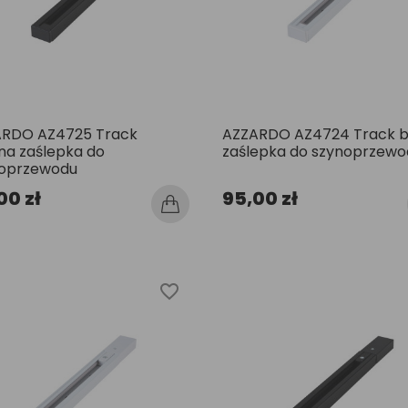
RDO AZ4725 Track
AZZARDO AZ4724 Track b
na zaślepka do
zaślepka do szynoprzewo
oprzewodu
00 zł
95,00 zł
favorite_border