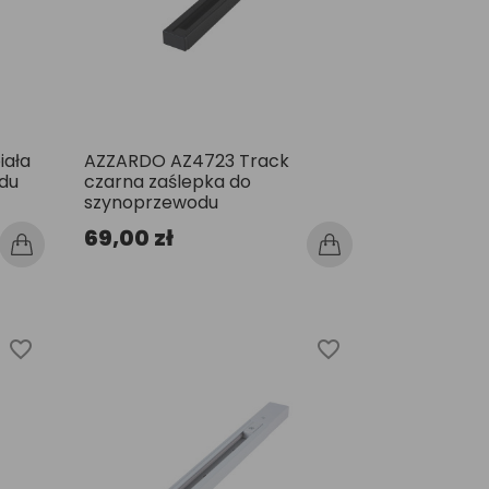
iała
AZZARDO AZ4723 Track
du
czarna zaślepka do
szynoprzewodu
69,00 zł
favorite_border
favorite_border