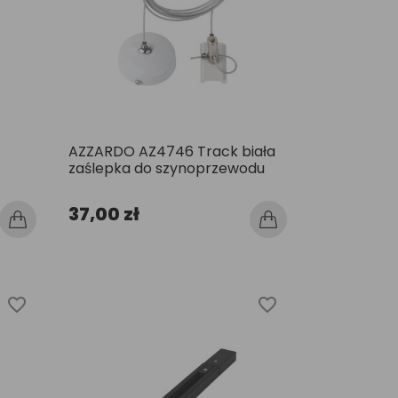
AZZARDO AZ4746 Track biała
zaślepka do szynoprzewodu
37,00 zł
favorite_border
favorite_border