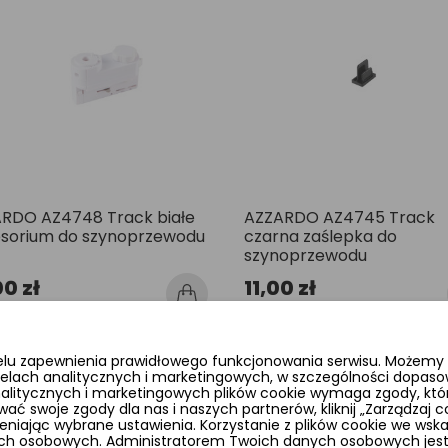
RDO AZ4748 Track białe
AZZARDO AZ4745 Track
sorium do szynoprzewodu
czarna zaślepka do
szynoprzewodu
00 zł
11,00 zł
elu zapewnienia prawidłowego funkcjonowania serwisu. Możemy r
elach analitycznych i marketingowych, w szczególności dopaso
favorite_border
analitycznych i marketingowych plików cookie wymaga zgody, któr
wać swoje zgody dla nas i naszych partnerów, kliknij „Zarządzaj
ając wybrane ustawienia. Korzystanie z plików cookie we wsk
ch osobowych. Administratorem Twoich danych osobowych jest 