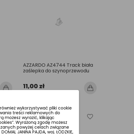
AZZARDO AZ4744 Track biała
zaślepka do szynoprzewodu
11,00 zł
ównież wykorzystywać pliki cookie
wania treści reklamowych do
favorite_border
favorite_border
ą możesz wyrazić, klikając
 cookies”. Wyrażoną zgodę możesz
azanych powyżej celach związane
DOMAL JANINA PAJDA, woj. ŁÓDZKIE,