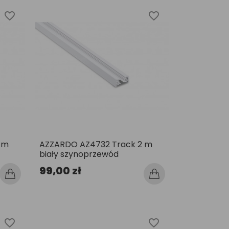
favorite_border
favorite_border
 m
AZZARDO AZ4732 Track 2 m
biały szynoprzewód
99,00 zł
favorite_border
favorite_border