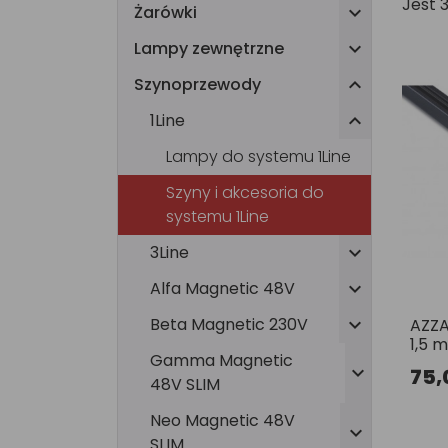
Jest 
Żarówki

Lampy zewnętrzne

Szynoprzewody

1Line

Lampy do systemu 1Line
Szyny i akcesoria do
systemu 1Line
3Line

Alfa Magnetic 48V

Beta Magnetic 230V

AZZA
1,5 
Gamma Magnetic

75,
48V SLIM
Neo Magnetic 48V

SLIM