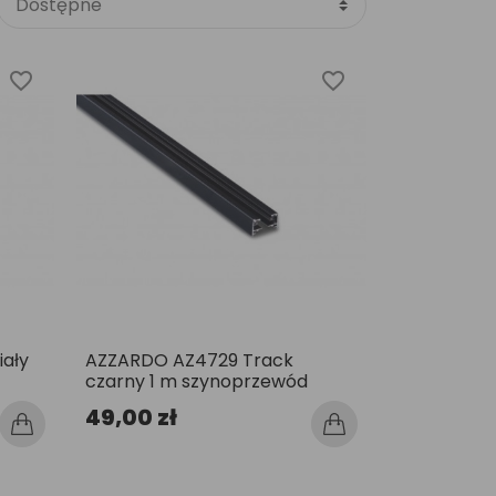
favorite_border
favorite_border
ały
AZZARDO AZ4729 Track
czarny 1 m szynoprzewód
49,00 zł