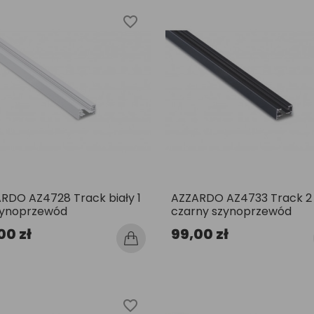
favorite_border
RDO AZ4728 Track biały 1
AZZARDO AZ4733 Track 2
zynoprzewód
czarny szynoprzewód
00 zł
99,00 zł
favorite_border