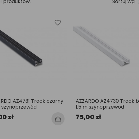
31 produktów.
Sortuj wg:
favorite_border
RDO AZ4731 Track czarny
AZZARDO AZ4730 Track bi
m szynoprzewód
1,5 m szynoprzewód
00 zł
75,00 zł