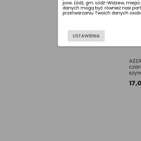
pow. Łódź, gm. Łódź-Widzew, miejsc
danych mogą być również nasi partne
przetwarzaniu Twoich danych osobow
USTAWIENIA
AZZA
czar
szyn
17,0