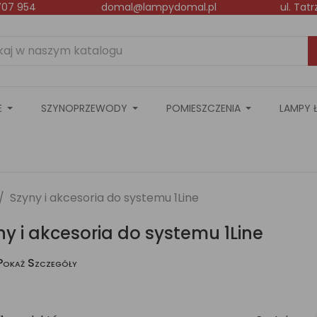
707 954
domal@lampydomal.pl
ul. Tat
E
SZYNOPRZEWODY
POMIESZCZENIA
LAMPY 
Szyny i akcesoria do systemu 1Line
ny i akcesoria do systemu 1Line
Pokaż Szczegóły