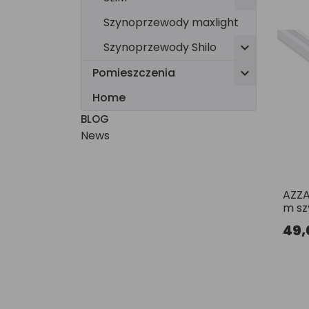
Szynoprzewody maxlight
Szynoprzewody Shilo

Pomieszczenia

Home
BLOG
News
AZZA
m s
49,