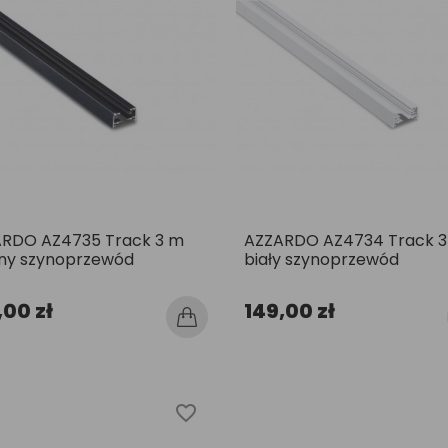
RDO AZ4735 Track 3 m
AZZARDO AZ4734 Track 
ny szynoprzewód
biały szynoprzewód
,00 zł
149,00 zł
favorite_border