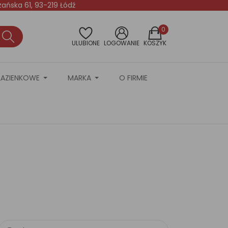
rzańska 61, 93-219 Łódź
0
ULUBIONE
LOGOWANIE
KOSZYK
ŁAZIENKOWE
MARKA
O FIRMIE