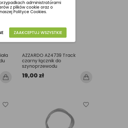
ch przypadkach administratorami
erów z plików cookie oraz o
aszej Polityce Cookies.
NE
ZAAKCEPTUJ WSZYSTKIE
iała
AZZARDO AZ4739 Track
du
czarny łącznik do
szynoprzewodu
19,00 zł
favorite_border
favorite_border