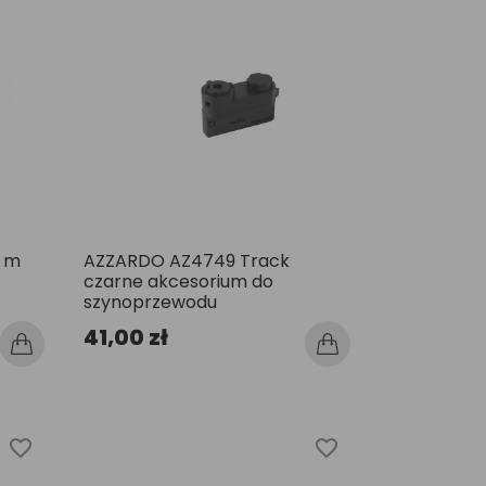
3 m
AZZARDO AZ4749 Track
czarne akcesorium do
szynoprzewodu
41,00 zł
favorite_border
favorite_border