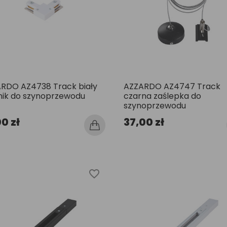
RDO AZ4738 Track biały
AZZARDO AZ4747 Track
nik do szynoprzewodu
czarna zaślepka do
szynoprzewodu
00 zł
37,00 zł
favorite_border