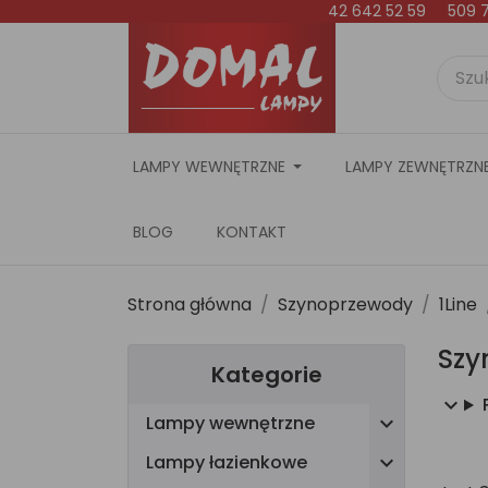
42 642 52 59 509 
LAMPY WEWNĘTRZNE
LAMPY ZEWNĘTRZN
BLOG
KONTAKT
Strona główna
Szynoprzewody
1Line
Szy
Kategorie
Lampy wewnętrzne

Lampy łazienkowe
