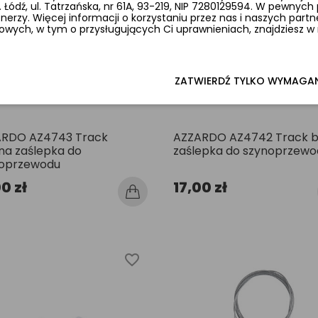
. Łódź, ul. Tatrzańska, nr 61A, 93-219, NIP 7280129594. W pewny
rzy. Więcej informacji o korzystaniu przez nas i naszych partn
ych, w tym o przysługujących Ci uprawnieniach, znajdziesz w n
ZATWIERDŹ TYLKO WYMAGA
RDO AZ4743 Track
AZZARDO AZ4742 Track b
na zaślepka do
zaślepka do szynoprzewo
oprzewodu
0 zł
17,00 zł
favorite_border