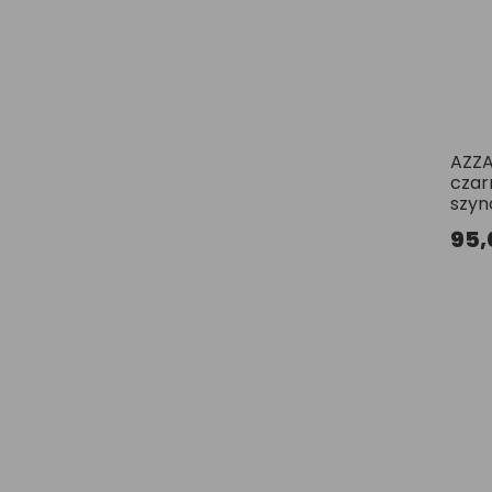
AZZA
czar
szyn
95,