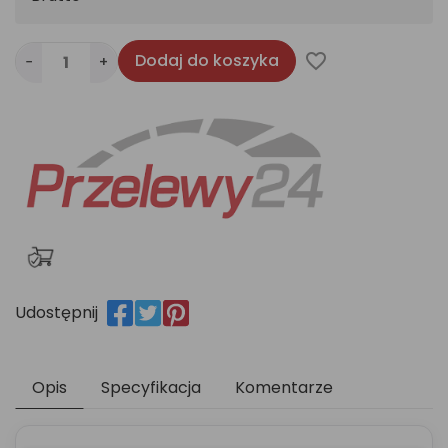
Dodaj do koszyka
favorite_border
−
+
Udostępnij
Opis
Specyfikacja
Komentarze