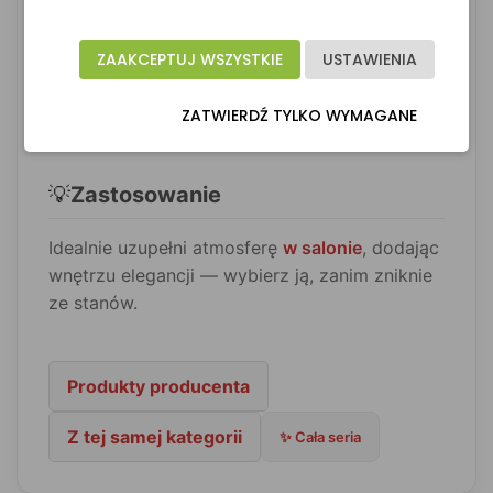
📐
Wymiary
ZAAKCEPTUJ WSZYSTKIE
USTAWIENIA
•
Szerokość:
50 cm
ZATWIERDŹ TYLKO WYMAGANE
•
Głębokość:
8 cm
💡
Zastosowanie
Idealnie uzupełni atmosferę
w salonie
, dodając
wnętrzu elegancji — wybierz ją, zanim zniknie
ze stanów.
Produkty producenta
Z tej samej kategorii
✨ Cała seria