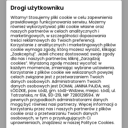
Konstrukcja podkreśla architekturę przestrzeni
Drogi użytkowniku
z delikatną finezją. Design kładzie nacisk na
Witamy! Stosujemy pliki cookie w celu zapewnienia
prostotę i ponadczasowy charakter. Oprawa
prawidłowego funkcjonowania serwisu. Możemy
również wykorzystywać pliki cookie własne oraz
podkreśla detale wnętrza z wyjątkową
naszych partnerów w celach analitycznych i
delikatnością. Światło tworzy atmosferę
marketingowych, w szczególności dopasowania
treści reklamowych do Twoich preferencji.
wyciszenia i eleganckiej harmonii. Światło
Korzystanie z analitycznych i marketingowych plików
wkomponowuje się w naturalny rytm wnętrza.
cookie wymaga zgody, którą możesz wyrazić, klikając
„Zaakceptuj”. Jeżeli chcesz dostosować swoje zgody
dla nas i naszych partnerów, kliknij „Zarządzaj
cookies”. Wyrażoną zgodę możesz wycofać w
📌
Charakterystyka produktu
każdym momencie, zmieniając wybrane ustawienia.
Korzystanie z plików cookie we wskazanych powyżej
celach związane jest z przetwarzaniem Twoich
•
Materiał:
metal
danych osobowych. Administratorem Twoich
danych osobowych jest DOMAL JANINA PAJDA, woj.
•
Kolor lampy:
srebrny i odcienie srebra
ŁÓDZKIE, pow. Łódź, gm. Łódź-Widzew, miejsc. Łódź, ul.
•
Źródło światła:
GU10
Tatrzańska, nr 61A, 93-219, NIP 7280129594. W
pewnych przypadkach administratorami danych
•
Klasa szczelności:
IP20
mogą być również nasi partnerzy. Więcej informacji o
•
Możliwość ściemniania:
Tak, z
korzystaniu przez nas i naszych partnerów z plików
cookie oraz o przetwarzaniu Twoich danych
zastosowaniem ściemnialnej żarówki.
osobowych, w tym o przysługujących Ci
•
Źródło w zestawie:
Brak
uprawnieniach, znajdziesz w naszej Polityce Cookies.