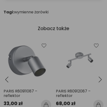
Tagi:
wymienne żarówki
Zobacz także
favorite_border
favorite_border
PARIS R80911087 –
PARIS R80912087 –
reflektor
reflektor
33,00 zł
68,00 zł