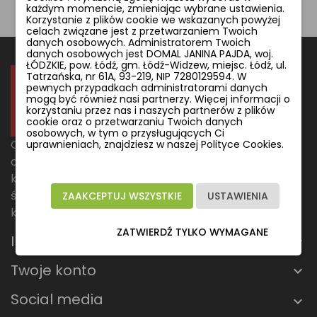
każdym momencie, zmieniając wybrane ustawienia.
Korzystanie z plików cookie we wskazanych powyżej
celach związane jest z przetwarzaniem Twoich
danych osobowych. Administratorem Twoich
danych osobowych jest DOMAL JANINA PAJDA, woj.
ŁÓDZKIE, pow. Łódź, gm. Łódź-Widzew, miejsc. Łódź, ul.
Tatrzańska, nr 61A, 93-219, NIP 7280129594. W
pewnych przypadkach administratorami danych
mogą być również nasi partnerzy. Więcej informacji o
korzystaniu przez nas i naszych partnerów z plików
cookie oraz o przetwarzaniu Twoich danych
osobowych, w tym o przysługujących Ci
Odkryj stylowe rozwiązania oświetleniowe, które
uprawnieniach, znajdziesz w naszej Polityce Cookies.
odmienią każde wnętrze. Niezależnie, czy szukasz
klimatycznej lampy do salonu, funkcjonalnego
światła do biura, czy designerskiego oświetlenia do
ZAAKCEPTUJ WSZYSTKIE
USTAWIENIA
kuchni – u nas znajdziesz to, czego potrzebujesz.
ZATWIERDŹ TYLKO WYMAGANE
Informacje
Twoje konto
Social media