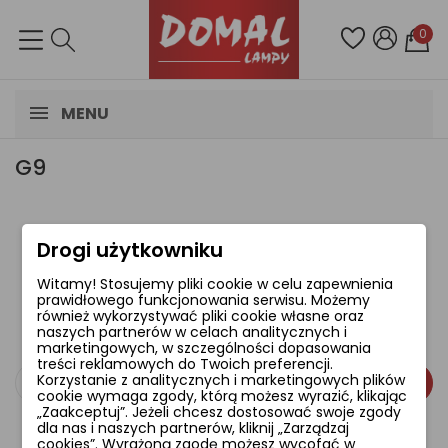
0
MENU
G9
Drogi użytkowniku
Brak dostępnych produktów.
Witamy! Stosujemy pliki cookie w celu zapewnienia
Bądźcie czujni! W tym miejscu zostanie
prawidłowego funkcjonowania serwisu. Możemy
wyświetlonych więcej produktów w miarę ich
również wykorzystywać pliki cookie własne oraz
naszych partnerów w celach analitycznych i
dodawania.
marketingowych, w szczególności dopasowania
treści reklamowych do Twoich preferencji.
Korzystanie z analitycznych i marketingowych plików
cookie wymaga zgody, którą możesz wyrazić, klikając
„Zaakceptuj”. Jeżeli chcesz dostosować swoje zgody
dla nas i naszych partnerów, kliknij „Zarządzaj
cookies”. Wyrażoną zgodę możesz wycofać w