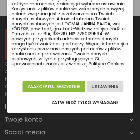
każdym momencie, zmieniając wybrane ustawienia.
Korzystanie z plików cookie we wskazanych powyżej
celach związane jest z przetwarzaniem Twoich
danych osobowych. Administratorem Twoich
danych osobowych jest DOMAL JANINA PAJDA, woj.
ŁÓDZKIE, pow. Łódź, gm. Łódź-Widzew, miejsc. Łódź, ul.
Tatrzańska, nr 61A, 93-219, NIP 7280129594. W
pewnych przypadkach administratorami danych
mogą być również nasi partnerzy. Więcej informacji o
korzystaniu przez nas i naszych partnerów z plików
cookie oraz o przetwarzaniu Twoich danych
osobowych, w tym o przysługujących Ci
Odkryj stylowe rozwiązania oświetleniowe, które
uprawnieniach, znajdziesz w naszej Polityce Cookies.
odmienią każde wnętrze. Niezależnie, czy szukasz
klimatycznej lampy do salonu, funkcjonalnego
światła do biura, czy designerskiego oświetlenia do
ZAAKCEPTUJ WSZYSTKIE
USTAWIENIA
kuchni – u nas znajdziesz to, czego potrzebujesz.
ZATWIERDŹ TYLKO WYMAGANE
Informacje
Twoje konto
Social media