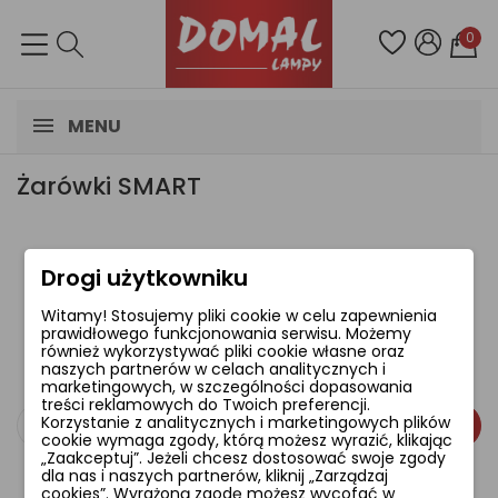
0
MENU
Żarówki SMART
Drogi użytkowniku
Brak dostępnych produktów.
Witamy! Stosujemy pliki cookie w celu zapewnienia
Bądźcie czujni! W tym miejscu zostanie
prawidłowego funkcjonowania serwisu. Możemy
wyświetlonych więcej produktów w miarę ich
również wykorzystywać pliki cookie własne oraz
naszych partnerów w celach analitycznych i
dodawania.
marketingowych, w szczególności dopasowania
treści reklamowych do Twoich preferencji.
Korzystanie z analitycznych i marketingowych plików
cookie wymaga zgody, którą możesz wyrazić, klikając
„Zaakceptuj”. Jeżeli chcesz dostosować swoje zgody
dla nas i naszych partnerów, kliknij „Zarządzaj
cookies”. Wyrażoną zgodę możesz wycofać w