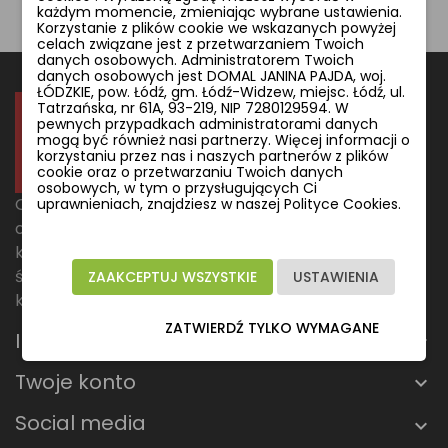
każdym momencie, zmieniając wybrane ustawienia.
Korzystanie z plików cookie we wskazanych powyżej
celach związane jest z przetwarzaniem Twoich
danych osobowych. Administratorem Twoich
danych osobowych jest DOMAL JANINA PAJDA, woj.
ŁÓDZKIE, pow. Łódź, gm. Łódź-Widzew, miejsc. Łódź, ul.
Tatrzańska, nr 61A, 93-219, NIP 7280129594. W
pewnych przypadkach administratorami danych
mogą być również nasi partnerzy. Więcej informacji o
korzystaniu przez nas i naszych partnerów z plików
cookie oraz o przetwarzaniu Twoich danych
osobowych, w tym o przysługujących Ci
Odkryj stylowe rozwiązania oświetleniowe, które
uprawnieniach, znajdziesz w naszej Polityce Cookies.
odmienią każde wnętrze. Niezależnie, czy szukasz
klimatycznej lampy do salonu, funkcjonalnego
światła do biura, czy designerskiego oświetlenia do
ZAAKCEPTUJ WSZYSTKIE
USTAWIENIA
kuchni – u nas znajdziesz to, czego potrzebujesz.
ZATWIERDŹ TYLKO WYMAGANE
Informacje
Twoje konto
Social media