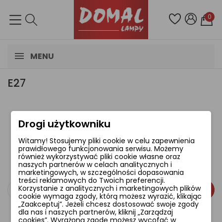
0
MENU
E27
Drogi użytkowniku
Brak dostępnych produktów.
Witamy! Stosujemy pliki cookie w celu zapewnienia
Bądźcie czujni! W tym miejscu zostanie
prawidłowego funkcjonowania serwisu. Możemy
wyświetlonych więcej produktów w miarę ich
również wykorzystywać pliki cookie własne oraz
naszych partnerów w celach analitycznych i
dodawania.
marketingowych, w szczególności dopasowania
treści reklamowych do Twoich preferencji.
Korzystanie z analitycznych i marketingowych plików
cookie wymaga zgody, którą możesz wyrazić, klikając
„Zaakceptuj”. Jeżeli chcesz dostosować swoje zgody
dla nas i naszych partnerów, kliknij „Zarządzaj
cookies”. Wyrażoną zgodę możesz wycofać w